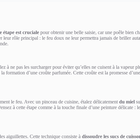
e étape est cruciale
pour obtenir une belle saisie, car une poêle bien c
leur rôle principal : le feu doux ne leur permettra jamais de briller auta
ande.
lez à ne pas les surcharger pour éviter qu’elles ne cuisent à la vapeur pl
a formation d’une croûte parfumée. Cette croûte est la promesse d’une via
rement le feu. Avec un pinceau de cuisine, étalez délicatement
du miel
su
nsez à cette étape comme à la touche finale d’une peinture délicate : le
es aiguillettes. Cette technique consiste à
dissoudre les sucs de cuisso