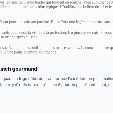
tites lanières de viande tendre qui fondent en bouche. Pour sublimer ce 
brer le tout par leur acidité typique. N’oubliez pas la fleur de sel et le
fisent pour une cuisson parfaite. Elle offrira une légère onctuosité sans
sable pour saisir la viande à la perfection. Un pinceau de cuisine vous a
r la viande après cuisson.
, associés à quelques outils pratiques mais essentiels. Comme un artiste
resque une petite aventure gourmande.
runch gourmand
quand le frigo déborde, transformez l'excédent en plats malins pl
e curry d’œufs durs en réclame 8 pour un plat réconfortant, et c