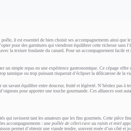
la poêle, il est essentiel de bien choisir ses accompagnements ainsi que
d’opter pour des garnitures qui viendront équilibrer cette richesse sans 
 avec la texture fondante du canard. Pour un accompagnement facile et
rmer un simple repas en une expérience gastronomique. Ce cépage offre de
trop tannique ou trop puissant risquerait d’éclipser la délicatesse de la v
r un savant équilibre entre douceur, fruité et légèreté. N’hésitez pas à t
 d’oignons pour apporter une touche gourmande. Ces alliances sont autant 
és qui ravissent tant les amateurs que les fins gourmets. Cette pièce fine
sur les accompagnements : une
poêlée de céleri-rave au raisin et miel
appor
sson permet d’obtenir une viande tendre, souvent rosée d’un côté et joli