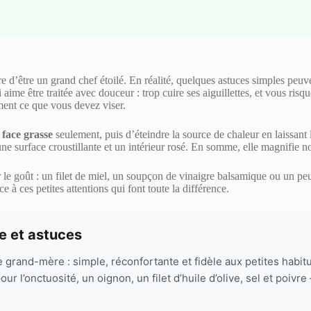
ire d’être un grand chef étoilé. En réalité, quelques astuces simples peuv
 aime être traitée avec douceur : trop cuire ses aiguillettes, et vous ris
ement ce que vous devez viser.
u face grasse
seulement, puis d’éteindre la source de chaleur en laissan
une surface croustillante et un intérieur rosé. En somme, elle magnifie n
 le goût : un filet de miel, un soupçon de vinaigre balsamique ou un peu 
à ces petites attentions qui font toute la différence.
e et astuces
grand-mère : simple, réconfortante et fidèle aux petites habitud
r l’onctuosité, un oignon, un filet d’huile d’olive, sel et poivr