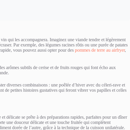
 le vin qui les accompagnera. Imaginez une viande tendre et légèrement
l’écraser. Par exemple, des légumes racines rôtis ou une purée de patates
 rapide, vous pouvez aussi opter pour des
pommes de terre au airfryer
,
s arômes subtils de cerise et de fruits rouges qui font écho aux
iande.
ester diverses combinaisons : une poêlée d’hiver avec du céleri-rave et
de petites histoires gustatives qui feront vibrer vos papilles et celles
 et délicate se prête à des préparations rapides, parfaites pour un dîner
te une douceur délicate et une touche fruitée qui complètent
ment dorée de l’autre, grâce à la technique de la cuisson unilatérale.