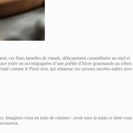
ment, ces fines lamelles de viande, délicatement caramélisées au miel et
une face rosée ou accompagnées d’une poêlée d’hiver gourmande au céleri-
e fruité comme le Pinot noir, qui rehausse ces saveurs sucrées-salées avec
iles. Imaginez-vous en train de cuisiner : avoir sous la main ce dont vous
 savoureux.