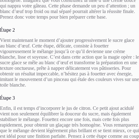
homogène. Imaginez que vous construisez la base d’une crème douce
qui nappra votre gâteau. Cette phase demande un peu d’attention ; un
blanc d’œuf trop froid ou mal séparé pourrait altérer la réussite finale.
Prenez donc votre temps pour bien préparer cette base.
Étape 2
Vient maintenant le moment d’ajouter progressivement le sucre glace
au blanc d’œuf. Cette étape, délicate, consiste à fouetter
vigoureusement le mélange jusqu’à ce qu’il devienne une crème
blanche, lisse et soyeuse. C’est dans cette action que la magie opère : le
sucre glace se mêle au blanc d’œuf et transforme la préparation en une
texture onctueuse, prête à napper délicatement vos pâtisseries. Pour
obtenir un résultat impeccable, n’hésitez pas à fouetter avec énergie,
imitant le mouvement d’un pinceau qui étale des couleurs vives sur une
toile blanche.
Étape 3
Enfin, il est temps d’incorporer le jus de citron. Ce petit ajout acidulé
vient non seulement équilibrer la douceur du sucre, mais également
stabiliser le mélange. Fouettez encore une fois, mais cette fois plus
rapidement, pour obtenir un glaçage très homogène. Vous remarquerez
que le mélange devient légèrement plus brillant et se tient mieux, ce qui
est idéal pour une finition parfaite. Pensez à cette étape comme au coup