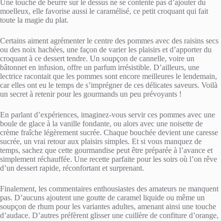
Une touche de beurre sur le dessus ne se contente pas d’ajouter du
moelleux, elle favorise aussi le caramélisé, ce petit croquant qui fait
toute la magie du plat.
Certains aiment agrémenter le centre des pommes avec des raisins secs
ou des noix hachées, une façon de varier les plaisirs et d’apporter du
croquant à ce dessert tendre. Un soupçon de cannelle, voire un
bâtonnet en infusion, offre un parfum irrésistible. D’ailleurs, une
lectrice racontait que les pommes sont encore meilleures le lendemain,
car elles ont eu le temps de s’imprégner de ces délicates saveurs. Voilà
un secret à retenir pour les gourmands un peu prévoyants !
En parlant d’expériences, imaginez-vous servir ces pommes avec une
boule de glace à la vanille fondante, ou alors avec une noisette de
crème fraîche légèrement sucrée. Chaque bouchée devient une caresse
sucrée, un vrai retour aux plaisirs simples. Et si vous manquez de
temps, sachez que cette gourmandise peut être préparée à l’avance et
simplement réchauffée. Une recette parfaite pour les soirs où l’on rêve
d’un dessert rapide, réconfortant et surprenant.
Finalement, les commentaires enthousiastes des amateurs ne manquent
pas. D’aucuns ajoutent une goutte de caramel liquide ou même un
soupçon de rhum pour les variantes adultes, amenant ainsi une touche
d’audace. D’autres préfèrent glisser une cuillère de confiture d’orange,