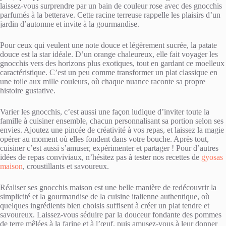
laissez-vous surprendre par un bain de couleur rose avec des gnocchis
parfumés à la betterave. Cette racine terreuse rappelle les plaisirs d’un
jardin d’automne et invite à la gourmandise.
Pour ceux qui veulent une note douce et légèrement sucrée, la patate
douce est la star idéale. D’un orange chaleureux, elle fait voyager les
gnocchis vers des horizons plus exotiques, tout en gardant ce moelleux
caractéristique. C’est un peu comme transformer un plat classique en
une toile aux mille couleurs, où chaque nuance raconte sa propre
histoire gustative.
Varier les gnocchis, c’est aussi une façon ludique d’inviter toute la
famille à cuisiner ensemble, chacun personnalisant sa portion selon ses
envies. Ajoutez une pincée de créativité à vos repas, et laissez la magie
opérer au moment où elles fondent dans votre bouche. Après tout,
cuisiner c’est aussi s’amuser, expérimenter et partager ! Pour d’autres
idées de repas conviviaux, n’hésitez pas à tester nos recettes de
gyosas
maison
, croustillants et savoureux.
Réaliser ses gnocchis maison est une belle manière de redécouvrir la
simplicité et la gourmandise de la cuisine italienne authentique, où
quelques ingrédients bien choisis suffisent à créer un plat tendre et
savoureux. Laissez-vous séduire par la douceur fondante des pommes
de terre mêlées à la farine et à l’œuf, puis amusez-vous à leur donner