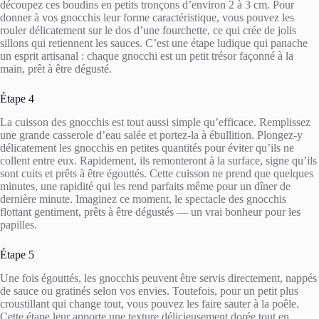
découpez ces boudins en petits tronçons d’environ 2 à 3 cm. Pour
donner à vos gnocchis leur forme caractéristique, vous pouvez les
rouler délicatement sur le dos d’une fourchette, ce qui crée de jolis
sillons qui retiennent les sauces. C’est une étape ludique qui panache
un esprit artisanal : chaque gnocchi est un petit trésor façonné à la
main, prêt à être dégusté.
Étape 4
La cuisson des gnocchis est tout aussi simple qu’efficace. Remplissez
une grande casserole d’eau salée et portez-la à ébullition. Plongez-y
délicatement les gnocchis en petites quantités pour éviter qu’ils ne
collent entre eux. Rapidement, ils remonteront à la surface, signe qu’ils
sont cuits et prêts à être égouttés. Cette cuisson ne prend que quelques
minutes, une rapidité qui les rend parfaits même pour un dîner de
dernière minute. Imaginez ce moment, le spectacle des gnocchis
flottant gentiment, prêts à être dégustés — un vrai bonheur pour les
papilles.
Étape 5
Une fois égouttés, les gnocchis peuvent être servis directement, nappés
de sauce ou gratinés selon vos envies. Toutefois, pour un petit plus
croustillant qui change tout, vous pouvez les faire sauter à la poêle.
Cette étape leur apporte une texture délicieusement dorée tout en