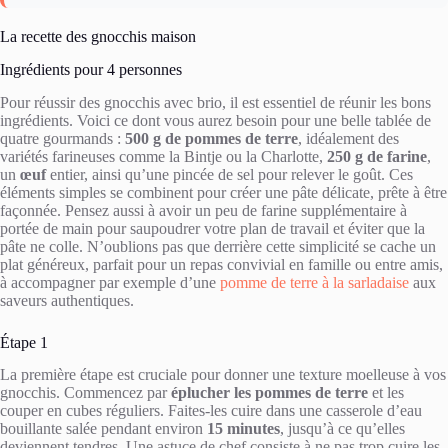
La recette des gnocchis maison
Ingrédients pour 4 personnes
Pour réussir des gnocchis avec brio, il est essentiel de réunir les bons
ingrédients. Voici ce dont vous aurez besoin pour une belle tablée de
quatre gourmands :
500 g de pommes de terre
, idéalement des
variétés farineuses comme la Bintje ou la Charlotte,
250 g de farine
,
un
œuf
entier, ainsi qu’une pincée de sel pour relever le goût. Ces
éléments simples se combinent pour créer une pâte délicate, prête à être
façonnée. Pensez aussi à avoir un peu de farine supplémentaire à
portée de main pour saupoudrer votre plan de travail et éviter que la
pâte ne colle. N’oublions pas que derrière cette simplicité se cache un
plat généreux, parfait pour un repas convivial en famille ou entre amis,
à accompagner par exemple d’une
pomme de terre à la sarladaise
aux
saveurs authentiques.
Étape 1
La première étape est cruciale pour donner une texture moelleuse à vos
gnocchis. Commencez par
éplucher les pommes de terre
et les
couper en cubes réguliers. Faites-les cuire dans une casserole d’eau
bouillante salée pendant environ
15 minutes
, jusqu’à ce qu’elles
deviennent tendres. Une astuce de chef consiste à ne pas trop cuire les