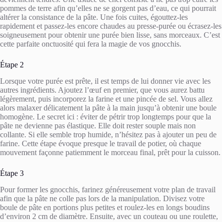
pommes de terre afin qu’elles ne se gorgent pas d’eau, ce qui pourrait
altérer la consistance de la pâte. Une fois cuites, égouttez-les
rapidement et passez-les encore chaudes au presse-purée ou écrasez-les
soigneusement pour obtenir une purée bien lisse, sans morceaux. C’est
cette parfaite onctuosité qui fera la magie de vos gnocchis.
Étape 2
Lorsque votre purée est prête, il est temps de lui donner vie avec les
autres ingrédients. Ajoutez l’œuf en premier, que vous aurez battu
légèrement, puis incorporez la farine et une pincée de sel. Vous allez
alors malaxer délicatement la pâte à la main jusqu’à obtenir une boule
homogène. Le secret ici : éviter de pétrir trop longtemps pour que la
pâte ne devienne pas élastique. Elle doit rester souple mais non
collante. Si elle semble trop humide, n’hésitez pas à ajouter un peu de
farine. Cette étape évoque presque le travail de potier, où chaque
mouvement façonne patiemment le morceau final, prêt pour la cuisson.
Étape 3
Pour former les gnocchis, farinez généreusement votre plan de travail
afin que la pâte ne colle pas lors de la manipulation. Divisez votre
boule de pâte en portions plus petites et roulez-les en longs boudins
d’environ 2 cm de diamètre. Ensuite, avec un couteau ou une roulette,