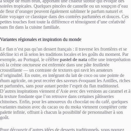
à soupe de rhum brun, apportant une chaleur subtile qui évoque des
soirées tropicales. Quelques pincées de cannelle ou un soupçon d’eau
de fleur d’oranger peuvent également sublimer le parfum naturel et
faire voyager ce classique dans des contrées parfumées et douces. Ces
petites touches font toute la différence et témoignent d’une créativité
sans fin dans la cuisine familiale.
Variantes régionales et inspiration du monde
Le flan n’est pas qu’un dessert français : il traverse les frontières et se
décline ici et là selon les traditions locales et les goûts du moment. Par
exemple, au Portugal, le célèbre
pastel de nata
offre une interprétation
où la crème onctueuse est enfermée dans une pâte feuilletée
croustillante — un contraste de textures qui ravit les amateurs
d’originalité. En outre, en intégrant du lait de coco ou une pointe de
rhum agricole, on peut recréer des saveurs évoquant les Antilles, riches
et parfumées, sans pour autant perdre l’esprit du flan traditionnel.
D’autres inspirations viennent d’Asie avec des versions au caramel et à
la texture fondante que l’on retrouve dans certaines pâtisseries
chinoises. Enfin, pour les amoureux du chocolat ou du café, quelques
variantes maison avec du cacao ou du moka viennent compléter cette
palette infinie, offrant à chacun la possibilité de personnaliser à son
goût.
Pour découvrir d’autres idées de desserts traditionnels, vous pouvez