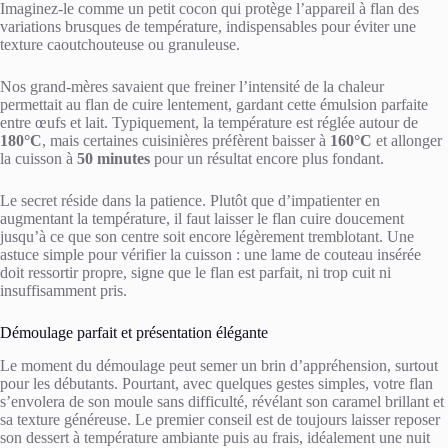
Imaginez-le comme un petit cocon qui protège l’appareil à flan des
variations brusques de température, indispensables pour éviter une
texture caoutchouteuse ou granuleuse.
Nos grand-mères savaient que freiner l’intensité de la chaleur
permettait au flan de cuire lentement, gardant cette émulsion parfaite
entre œufs et lait. Typiquement, la température est réglée autour de
180°C
, mais certaines cuisinières préfèrent baisser à
160°C
et allonger
la cuisson à
50 minutes
pour un résultat encore plus fondant.
Le secret réside dans la patience. Plutôt que d’impatienter en
augmentant la température, il faut laisser le flan cuire doucement
jusqu’à ce que son centre soit encore légèrement tremblotant. Une
astuce simple pour vérifier la cuisson : une lame de couteau insérée
doit ressortir propre, signe que le flan est parfait, ni trop cuit ni
insuffisamment pris.
Démoulage parfait et présentation élégante
Le moment du démoulage peut semer un brin d’appréhension, surtout
pour les débutants. Pourtant, avec quelques gestes simples, votre flan
s’envolera de son moule sans difficulté, révélant son caramel brillant et
sa texture généreuse. Le premier conseil est de toujours laisser reposer
son dessert à température ambiante puis au frais, idéalement une nuit