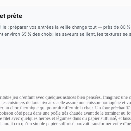
 et prête
eille : préparer vos entrées la veille change tout — près de 80 
t environ 65 % des choix; les saveurs se lient, les textures se s
ritable jeu d’enfant avec quelques astuces bien pensées. Imaginez une cu
 les cuisiniers de tous niveaux : elle assure une cuisson homogène et vou
er un choc thermique qui pourrait raffermir la chair. Un four préchauffé
poisson côté peau dans une poêle très chaude avant de le terminer au fou
tre filet avec quelques herbes et légumes dans du papier sulfurisé, et la
. Qui aurait cru qu’un simple papier sulfurisé pouvait transformer votre 