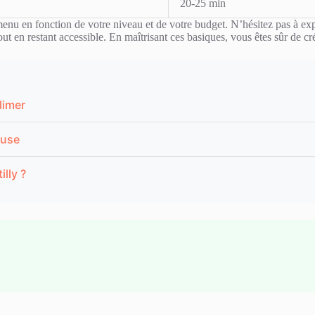
20-25 min
 menu en fonction de votre niveau et de votre budget. N’hésitez pas à e
tout en restant accessible. En maîtrisant ces basiques, vous êtes sûr de cr
limer
euse
lly ?