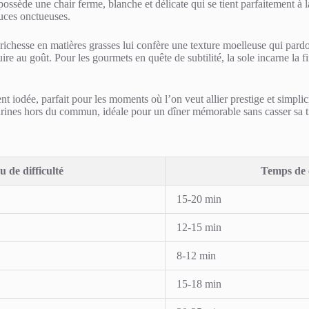
possède une chair ferme, blanche et délicate qui se tient parfaitement à 
auces onctueuses.
richesse en matières grasses lui confère une texture moelleuse qui pardo
re au goût. Pour les gourmets en quête de subtilité, la sole incarne la 
ement iodée, parfait pour les moments où l’on veut allier prestige et sim
arines hors du commun, idéale pour un dîner mémorable sans casser sa ti
 de difficulté
Temps de 
15-20 min
12-15 min
8-12 min
15-18 min