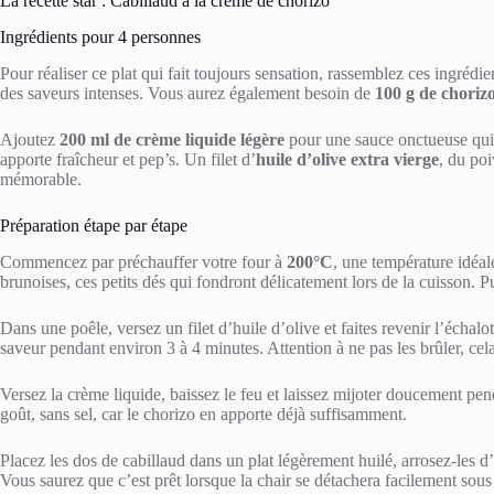
La recette star : Cabillaud à la crème de chorizo
Ingrédients pour 4 personnes
Pour réaliser ce plat qui fait toujours sensation, rassemblez ces ingréd
des saveurs intenses. Vous aurez également besoin de
100 g de choriz
Ajoutez
200 ml de crème liquide légère
pour une sauce onctueuse qui
apporte fraîcheur et pep’s. Un filet d’
huile d’olive extra vierge
, du poi
mémorable.
Préparation étape par étape
Commencez par préchauffer votre four à
200°C
, une température idéal
brunoises, ces petits dés qui fondront délicatement lors de la cuisson. Pu
Dans une poêle, versez un filet d’huile d’olive et faites revenir l’échal
saveur pendant environ 3 à 4 minutes. Attention à ne pas les brûler, ce
Versez la crème liquide, baissez le feu et laissez mijoter doucement pe
goût, sans sel, car le chorizo en apporte déjà suffisamment.
Placez les dos de cabillaud dans un plat légèrement huilé, arrosez-les 
Vous saurez que c’est prêt lorsque la chair se détachera facilement sous 