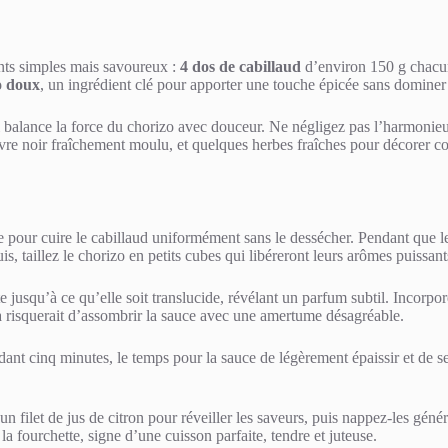
ients simples mais savoureux :
4 dos de cabillaud
d’environ 150 g chacun,
o doux
, un ingrédient clé pour apporter une touche épicée sans dominer 
 balance la force du chorizo avec douceur. Ne négligez pas l’harmoni
vre noir fraîchement moulu, et quelques herbes fraîches pour décorer com
e pour cuire le cabillaud uniformément sans le dessécher. Pendant que l
is, taillez le chorizo en petits cubes qui libéreront leurs arômes puissant
ote jusqu’à ce qu’elle soit translucide, révélant un parfum subtil. Incorp
la risquerait d’assombrir la sauce avec une amertume désagréable.
ndant cinq minutes, le temps pour la sauce de légèrement épaissir et de 
d’un filet de jus de citron pour réveiller les saveurs, puis nappez-les 
la fourchette, signe d’une cuisson parfaite, tendre et juteuse.