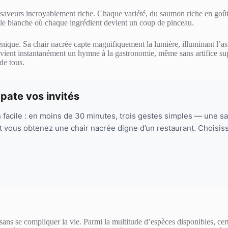
 saveurs incroyablement riche. Chaque variété, du saumon riche en goût à
toile blanche où chaque ingrédient devient un coup de pinceau.
énique. Sa chair nacrée capte magnifiquement la lumière, illuminant l’assi
vient instantanément un hymne à la gastronomie, même sans artifice super
de tous.
pate vos invités
acile : en moins de 30 minutes, trois gestes simples — une sais
vous obtenez une chair nacrée digne d’un restaurant. Choisiss
é sans se compliquer la vie. Parmi la multitude d’espèces disponibles, ce