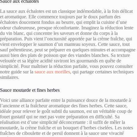
Sauce aux échalotes
La sauce aux échalotes est un classique indémodable, à la fois délicat
et aromatique. Elle commence toujours par le doux parfum des
échalotes doucement fondus au beurre, qui emplit la cuisine d’une
odeur chaleureuse, presque réconfortante. Imaginez la réduction lente
du vin blanc, qui concentre les saveurs et donne du corps à la
préparation. Puis vient l’onctuosité apportée par la crème fraîche, qui
vient envelopper le saumon d’un manteau soyeux. Cette sauce, tout
sauf prétentieuse, peut se préparer en quelques minutes et accompagne
aussi bien des plats de poisson que des viandes blanches. Sa texture
veloutée et sa légère acidité raviront les gourmands en quête de
simplicité. Pour maîtriser la réduction parfaite, vous pouvez consulter
notre guide sur la
sauce aux morilles
, qui partage certaines techniques
similaires.
Sauce moutarde et fines herbes
Voici une alliance parfaite entre la puissance douce de la moutarde à
l’ancienne et la fraîcheur aromatique des fines herbes. Cette sauce,
idéale pour relever le goût subtil du saumon, est un véritable coup de
fouet gustatif qui ne met pas votre préparation en difficulté. Sa
réalisation est d’une simplicité déconcertante : il suffit de mêler la
moutarde, la crème fraîche et un bouquet d’herbes ciselées. Les notes
fraîches de ciboulette et de persil donnent à la sauce une vivacité