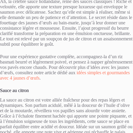
Ah, la célèbre sauce hollandaise, reine des sauces classiques ! Riche et
veloutée, elle apporte une texture presque luxueuse qui enveloppe le
saumon avec délicatesse. Sachez qu’elle est simple à réaliser, même si
elle demande un peu de patience et d’attention. Le secret réside dans le
fouettage des jaunes d’œufs au bain-marie, jusqu’à leur donner une
consistance légère et mousseuse. Ensuite, l’ajout progressif du beurre
clarifié transforme la préparation en une émulsion onctueuse, brillante.
Le tout est relevé par un soupçon de jus de citron et un assaisonnement
subtil pour équilibrer le goût.
Pour une expérience gustative complète, accompagnez-la d’un riz
basmati beurré et légèrement poivré, et pensez à napper généreusement
vos pavés encore chauds. Pour découvrir plus d’idées avec les jaunes
d’œufs, consultez notre article dédié aux
idées simples et gourmandes
avec 4 jaunes d’œufs
.
Sauce au citron
La sauce au citron est votre alliée fraîcheur pour des repas légers et
dynamiques. Son parfum acidulé, mêlé à la douceur de l’huile d’olive
et de la moutarde, réveillera vos papilles sans alourdir votre assiette.
Grâce à l’échalote finement hachée qui apporte une pointe piquante, et
à l’émulsion soigneuse de tous les ingrédients, cette sauce se place en
parfait équilibre entre acidité et douceur. Idéale sur un saumon grillé ou
poché, elle apporte une note vive et aérienne qui réchauffe le palais