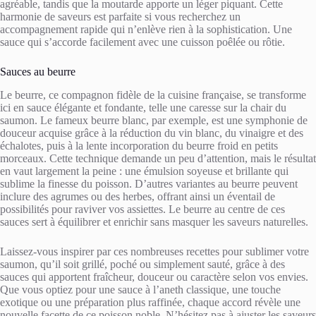
agréable, tandis que la moutarde apporte un léger piquant. Cette
harmonie de saveurs est parfaite si vous recherchez un
accompagnement rapide qui n’enlève rien à la sophistication. Une
sauce qui s’accorde facilement avec une cuisson poêlée ou rôtie.
Sauces au beurre
Le beurre, ce compagnon fidèle de la cuisine française, se transforme
ici en sauce élégante et fondante, telle une caresse sur la chair du
saumon. Le fameux beurre blanc, par exemple, est une symphonie de
douceur acquise grâce à la réduction du vin blanc, du vinaigre et des
échalotes, puis à la lente incorporation du beurre froid en petits
morceaux. Cette technique demande un peu d’attention, mais le résultat
en vaut largement la peine : une émulsion soyeuse et brillante qui
sublime la finesse du poisson. D’autres variantes au beurre peuvent
inclure des agrumes ou des herbes, offrant ainsi un éventail de
possibilités pour raviver vos assiettes. Le beurre au centre de ces
sauces sert à équilibrer et enrichir sans masquer les saveurs naturelles.
Laissez-vous inspirer par ces nombreuses recettes pour sublimer votre
saumon, qu’il soit grillé, poché ou simplement sauté, grâce à des
sauces qui apportent fraîcheur, douceur ou caractère selon vos envies.
Que vous optiez pour une sauce à l’aneth classique, une touche
exotique ou une préparation plus raffinée, chaque accord révèle une
nouvelle facette de ce poisson noble. N’hésitez pas à ajuster les saveurs