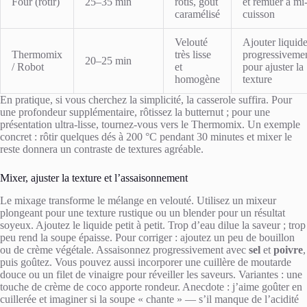
Four (rôtir)
25–35 min
rôtis, goût
et remuer à mi
caramélisé
cuisson
Velouté
Ajouter liquid
Thermomix
très lisse
progressiveme
20–25 min
/ Robot
et
pour ajuster la
homogène
texture
En pratique, si vous cherchez la simplicité, la casserole suffira. Pour
une profondeur supplémentaire, rôtissez la butternut ; pour une
présentation ultra-lisse, tournez-vous vers le Thermomix. Un exemple
concret : rôtir quelques dés à 200 °C pendant 30 minutes et mixer le
reste donnera un contraste de textures agréable.
Mixer, ajuster la texture et l’assaisonnement
Le mixage transforme le mélange en velouté. Utilisez un mixeur
plongeant pour une texture rustique ou un blender pour un résultat
soyeux. Ajoutez le liquide petit à petit. Trop d’eau dilue la saveur ; trop
peu rend la soupe épaisse. Pour corriger : ajoutez un peu de bouillon
ou de crème végétale. Assaisonnez progressivement avec
sel
et
poivre
,
puis goûtez. Vous pouvez aussi incorporer une cuillère de moutarde
douce ou un filet de vinaigre pour réveiller les saveurs. Variantes : une
touche de crème de coco apporte rondeur. Anecdote : j’aime goûter en
cuillerée et imaginer si la soupe « chante » — s’il manque de l’acidité