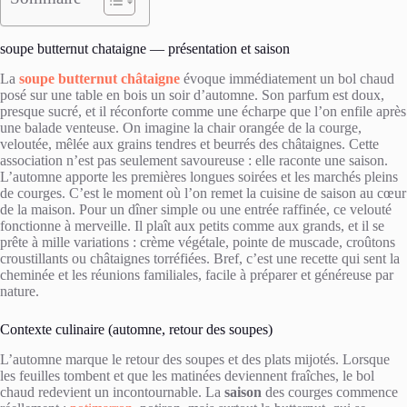
soupe butternut chataigne — présentation et saison
La
soupe butternut châtaigne
évoque immédiatement un bol chaud
posé sur une table en bois un soir d’automne. Son parfum est doux,
presque sucré, et il réconforte comme une écharpe que l’on enfile après
une balade venteuse. On imagine la chair orangée de la courge,
veloutée, mêlée aux grains tendres et beurrés des châtaignes. Cette
association n’est pas seulement savoureuse : elle raconte une saison.
L’automne apporte les premières longues soirées et les marchés pleins
de courges. C’est le moment où l’on remet la cuisine de saison au cœur
de la maison. Pour un dîner simple ou une entrée raffinée, ce velouté
fonctionne à merveille. Il plaît aux petits comme aux grands, et il se
prête à mille variations : crème végétale, pointe de muscade, croûtons
croustillants ou châtaignes torréfiées. Bref, c’est une recette qui sent la
cheminée et les réunions familiales, facile à préparer et généreuse par
nature.
Contexte culinaire (automne, retour des soupes)
L’automne marque le retour des soupes et des plats mijotés. Lorsque
les feuilles tombent et que les matinées deviennent fraîches, le bol
chaud redevient un incontournable. La
saison
des courges commence