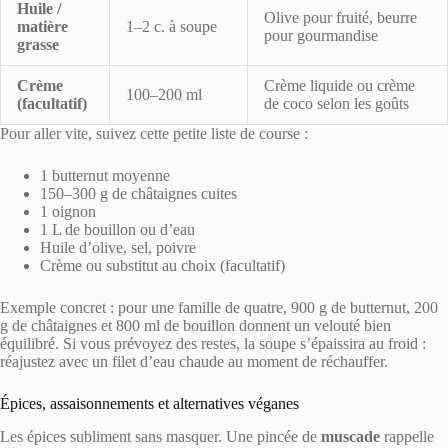
Huile /
Olive pour fruité, beurre
matière
1–2 c. à soupe
pour gourmandise
grasse
Crème
Crème liquide ou crème
100–200 ml
(facultatif)
de coco selon les goûts
Pour aller vite, suivez cette petite liste de course :
1 butternut moyenne
150–300 g de châtaignes cuites
1 oignon
1 L de bouillon ou d’eau
Huile d’olive, sel, poivre
Crème ou substitut au choix (facultatif)
Exemple concret : pour une famille de quatre, 900 g de butternut, 200
g de châtaignes et 800 ml de bouillon donnent un velouté bien
équilibré. Si vous prévoyez des restes, la soupe s’épaissira au froid :
réajustez avec un filet d’eau chaude au moment de réchauffer.
Épices, assaisonnements et alternatives véganes
Les épices subliment sans masquer. Une pincée de
muscade
rappelle