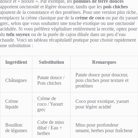
douce et « noixée ». Par exemple, les
pommes de terre douces
apportent onctuosité et légère douceur, tandis que les
pois chiches
ajoutent de la consistance et des protéines. Pour une version plus riche,
remplacez la crème classique par de la
crème de coco
ou par du yaourt
grec, selon que vous souhaitez une touche exotique ou une onctuosité
acidulée. Si vous préférez végétaliser entièrement la recette, optez pour
du
tofu soyeux
ou de la purée de cajou diluée dans un peu d’eau
chaude. Voici un tableau récapitulatif pratique pour choisir rapidement
une substitution :
Ingrédient
Substitution
Remarques
Patate douce pour douceur,
Patate douce /
Châtaignes
pois chiches pour texture et
Pois chiches
protéines
Crème de
Crème
Coco pour exotique, yaourt
coco / Yaourt
liquide
pour légère acidité
grec
Cube de miso
Bouillon
Miso pour profondeur
dilué / Eau +
de légumes
umami, herbes pour fraîcheur
herbes