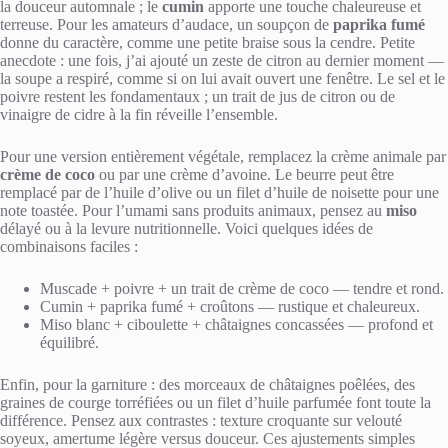
la douceur automnale ; le
cumin
apporte une touche chaleureuse et
terreuse. Pour les amateurs d’audace, un soupçon de
paprika fumé
donne du caractère, comme une petite braise sous la cendre. Petite
anecdote : une fois, j’ai ajouté un zeste de citron au dernier moment —
la soupe a respiré, comme si on lui avait ouvert une fenêtre. Le sel et le
poivre restent les fondamentaux ; un trait de jus de citron ou de
vinaigre de cidre à la fin réveille l’ensemble.
Pour une version entièrement végétale, remplacez la crème animale par
crème de coco
ou par une crème d’avoine. Le beurre peut être
remplacé par de l’huile d’olive ou un filet d’huile de noisette pour une
note toastée. Pour l’umami sans produits animaux, pensez au
miso
délayé ou à la levure nutritionnelle. Voici quelques idées de
combinaisons faciles :
Muscade + poivre + un trait de crème de coco — tendre et rond.
Cumin + paprika fumé + croûtons — rustique et chaleureux.
Miso blanc + ciboulette + châtaignes concassées — profond et
équilibré.
Enfin, pour la garniture : des morceaux de châtaignes poêlées, des
graines de courge torréfiées ou un filet d’huile parfumée font toute la
différence. Pensez aux contrastes : texture croquante sur velouté
soyeux, amertume légère versus douceur. Ces ajustements simples