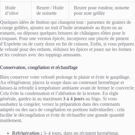
Huile
Beurre / Huile
Beurre pour rondeur, noisette
d’olive
de noisette
pour note grillée
Quelques idées de finition qui changent tout : parsemez de graines de
courge grillées, ajoutez un trait d’huile aromatisée au thym ou au
romarin, ou déposez quelques brisures de châtaignes rôties pour le
croquant. Pour une version épicée, incorporez une pincée de piment
d’Espelette ou de curry doux en fin de cuisson. Enfin, si vous préparez
le velouté pour des enfants, réduisez les épices et jouez sur les formes
et les couleurs avec des toppings amusants.
Conservation, congélation et réchauffage
Bien conserver votre velouté prolonge le plaisir et évite le gaspillage.
Au réfrigérateur, placez la soupe dans un contenant hermétique et
laissez-la refroidir à température ambiante avant de fermer le couvercle.
Cela évite la condensation et l’altération de la texture. En règle
générale, gardez-la au maximum
3 à 4 jours
au frigo. Si vous
souhaitez la congeler, versez la préparation dans des contenants
adaptés ou des sacs de congélation en portions individuelles : cela
facilite le décongélation et évite de réchauffer une grande quantité
inutilement.
Réfrigération :
3–4 jours, dans un récipient hermétique.