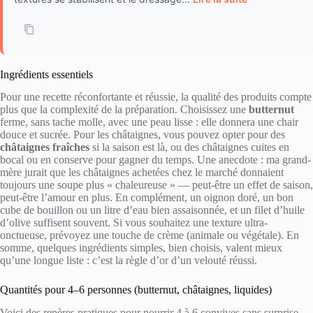
Ingrédients essentiels
Pour une recette réconfortante et réussie, la qualité des produits compte
plus que la complexité de la préparation. Choisissez une
butternut
ferme, sans tache molle, avec une peau lisse : elle donnera une chair
douce et sucrée. Pour les châtaignes, vous pouvez opter pour des
châtaignes fraîches
si la saison est là, ou des châtaignes cuites en
bocal ou en conserve pour gagner du temps. Une anecdote : ma grand-
mère jurait que les châtaignes achetées chez le marché donnaient
toujours une soupe plus « chaleureuse » — peut-être un effet de saison,
peut-être l’amour en plus. En complément, un oignon doré, un bon
cube de bouillon ou un litre d’eau bien assaisonnée, et un filet d’huile
d’olive suffisent souvent. Si vous souhaitez une texture ultra-
onctueuse, prévoyez une touche de crème (animale ou végétale). En
somme, quelques ingrédients simples, bien choisis, valent mieux
qu’une longue liste : c’est la règle d’or d’un velouté réussi.
Quantités pour 4–6 personnes (butternut, châtaignes, liquides)
Voici des repères pratiques pour nourrir 4 à 6 convives sans surprise.