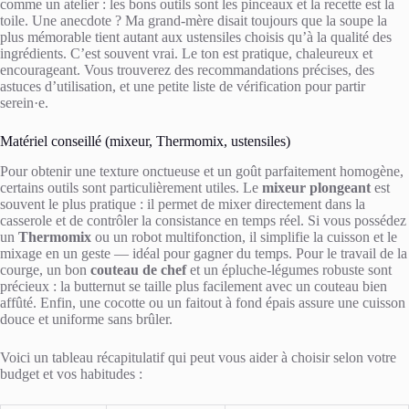
comme un atelier : les bons outils sont les pinceaux et la recette est la
toile. Une anecdote ? Ma grand-mère disait toujours que la soupe la
plus mémorable tient autant aux ustensiles choisis qu’à la qualité des
ingrédients. C’est souvent vrai. Le ton est pratique, chaleureux et
encourageant. Vous trouverez des recommandations précises, des
astuces d’utilisation, et une petite liste de vérification pour partir
serein·e.
Matériel conseillé (mixeur, Thermomix, ustensiles)
Pour obtenir une texture onctueuse et un goût parfaitement homogène,
certains outils sont particulièrement utiles. Le
mixeur plongeant
est
souvent le plus pratique : il permet de mixer directement dans la
casserole et de contrôler la consistance en temps réel. Si vous possédez
un
Thermomix
ou un robot multifonction, il simplifie la cuisson et le
mixage en un geste — idéal pour gagner du temps. Pour le travail de la
courge, un bon
couteau de chef
et un épluche-légumes robuste sont
précieux : la butternut se taille plus facilement avec un couteau bien
affûté. Enfin, une cocotte ou un faitout à fond épais assure une cuisson
douce et uniforme sans brûler.
Voici un tableau récapitulatif qui peut vous aider à choisir selon votre
budget et vos habitudes :