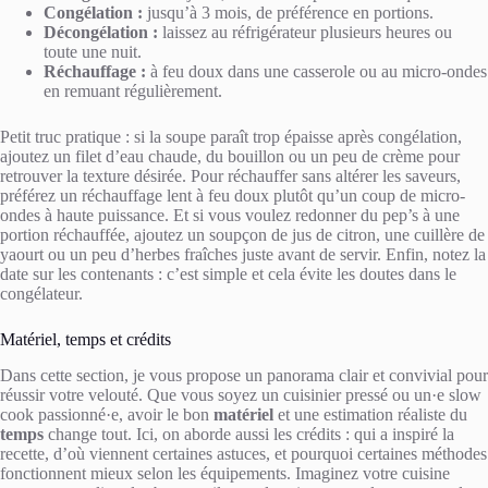
Congélation :
jusqu’à 3 mois, de préférence en portions.
Décongélation :
laissez au réfrigérateur plusieurs heures ou
toute une nuit.
Réchauffage :
à feu doux dans une casserole ou au micro-ondes
en remuant régulièrement.
Petit truc pratique : si la soupe paraît trop épaisse après congélation,
ajoutez un filet d’eau chaude, du bouillon ou un peu de crème pour
retrouver la texture désirée. Pour réchauffer sans altérer les saveurs,
préférez un réchauffage lent à feu doux plutôt qu’un coup de micro-
ondes à haute puissance. Et si vous voulez redonner du pep’s à une
portion réchauffée, ajoutez un soupçon de jus de citron, une cuillère de
yaourt ou un peu d’herbes fraîches juste avant de servir. Enfin, notez la
date sur les contenants : c’est simple et cela évite les doutes dans le
congélateur.
Matériel, temps et crédits
Dans cette section, je vous propose un panorama clair et convivial pour
réussir votre velouté. Que vous soyez un cuisinier pressé ou un·e slow
cook passionné·e, avoir le bon
matériel
et une estimation réaliste du
temps
change tout. Ici, on aborde aussi les crédits : qui a inspiré la
recette, d’où viennent certaines astuces, et pourquoi certaines méthodes
fonctionnent mieux selon les équipements. Imaginez votre cuisine