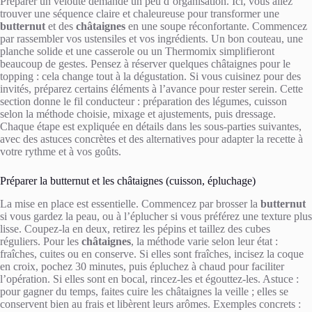
Préparer un velouté demande un peu d’organisation. Ici, vous allez
trouver une séquence claire et chaleureuse pour transformer une
butternut
et des
châtaignes
en une soupe réconfortante. Commencez
par rassembler vos ustensiles et vos ingrédients. Un bon couteau, une
planche solide et une casserole ou un Thermomix simplifieront
beaucoup de gestes. Pensez à réserver quelques châtaignes pour le
topping : cela change tout à la dégustation. Si vous cuisinez pour des
invités, préparez certains éléments à l’avance pour rester serein. Cette
section donne le fil conducteur : préparation des légumes, cuisson
selon la méthode choisie, mixage et ajustements, puis dressage.
Chaque étape est expliquée en détails dans les sous-parties suivantes,
avec des astuces concrètes et des alternatives pour adapter la recette à
votre rythme et à vos goûts.
Préparer la butternut et les châtaignes (cuisson, épluchage)
La mise en place est essentielle. Commencez par brosser la
butternut
si vous gardez la peau, ou à l’éplucher si vous préférez une texture plus
lisse. Coupez-la en deux, retirez les pépins et taillez des cubes
réguliers. Pour les
châtaignes
, la méthode varie selon leur état :
fraîches, cuites ou en conserve. Si elles sont fraîches, incisez la coque
en croix, pochez 30 minutes, puis épluchez à chaud pour faciliter
l’opération. Si elles sont en bocal, rincez-les et égouttez-les. Astuce :
pour gagner du temps, faites cuire les châtaignes la veille ; elles se
conservent bien au frais et libèrent leurs arômes. Exemples concrets :