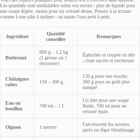
Les quantités sont modulables selon vos envies : plus de liquide pour
une soupe légère, moins pour un velouté dense. Pensez à la texture
comme à une pâte à tartiner : on ajuste l’eau petit à petit.
Quantité
Ingrédient
Remarques
conseillée
800 g – 1,2 kg
Épluchée et coupée en dés
Butternut
(1 grosse ou 1
; chair sucrée et onctueuse
moyenne)
150 g pour une touche,
Châtaignes
150 – 300 g
300 g pour un goût plus
cuites
marqué
Un litre pour une soupe
Eau ou
700 ml – 1 L
fluide, 700 ml pour un
bouillon
velouté épais
Fait ressortir les saveurs
Oignon
1 moyen
après un léger blondissage