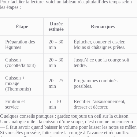
Pour faciliter la lecture, voici un tableau récapitulatif des temps selon
les étapes :
Durée
Étape
Remarques
estimée
Préparation des
20 – 30
Éplucher, couper et ciseler.
légumes
min
Moins si châtaignes prêtes.
Cuisson
20 – 30
Jusqu’à ce que la courge soit
(cocotte/faitout)
min
tendre.
Cuisson +
20 – 25
Programmes combinés
mixage
min
possibles.
(Thermomix)
Finition et
5 – 10
Rectifier l’assaisonnement,
service
min
dresser et décorer.
Quelques conseils pratiques : gardez toujours un oeil sur la cuisson.
Une analogie utile : la cuisson d’une soupe, c’est comme un concerto
— il faut savoir quand baisser le volume pour laisser les notes se mêler.
Si vous êtes pressé·e, faites cuire la courge à l’avance et réchauffez