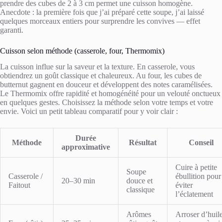
prendre des cubes de 2 à 3 cm permet une cuisson homogène.
Anecdote : la première fois que j’ai préparé cette soupe, j’ai laissé
quelques morceaux entiers pour surprendre les convives — effet
garanti.
Cuisson selon méthode (casserole, four, Thermomix)
La cuisson influe sur la saveur et la texture. En casserole, vous
obtiendrez un goût classique et chaleureux. Au four, les cubes de
butternut gagnent en douceur et développent des notes caramélisées.
Le Thermomix offre rapidité et homogénéité pour un velouté onctueux
en quelques gestes. Choisissez la méthode selon votre temps et votre
envie. Voici un petit tableau comparatif pour y voir clair :
Durée
Méthode
Résultat
Conseil
approximative
Cuire à petite
Soupe
Casserole /
ébullition pour
20–30 min
douce et
Faitout
éviter
classique
l’éclatement
Arômes
Arroser d’huil