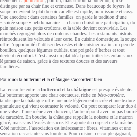
réellement :
potimarron
, potiron, mais surtout la butternut, qui se
distingue par sa chair fine et crémeuse. Dans beaucoup de foyers, la
soupe redevient le plat du soir car elle est rapide, nourrissante et cosy.
Une anecdote : dans certaines familles, on garde la tradition d’une
« soirée soupe » hebdomadaire — chacun choisit une participation, du
pain maison aux petits croûtons, et la table devient conviviale. Les
marchés regorgent alors de couleurs chaudes. Les restaurants bistrots
réintroduisent les veloutés à leur carte. En cuisine domestique, la soupe
offre l’opportunité d’utiliser des restes et de cuisiner malin : un peu de
bouillon, quelques légumes oubliés, une poignée d’herbes et tout
devient réconfort. C’est aussi un plat idéal pour initier les enfants aux
légumes de saison, grâce à des textures douces et des saveurs
familières.
Pourquoi la butternut et la châtaigne s’accordent bien
La rencontre entre la
butternut
et la
châtaigne
est presque évidente.
La butternut apporte une chair onctueuse, riche en
bêta-carotène
,
tandis que la châtaigne offre une note légèrement sucrée et une texture
granuleuse qui vient contraster le velouté. On peut comparer leur duo à
une valse : l’une mène avec douceur, l’autre répond avec un pas bourré
de caractère. En bouche, la châtaigne rappelle la noisette et le marron
glacé, mais sans l’excès de sucre. Elle ajoute du corps et de la mâche.
Côté nutrition, l’association est intéressante : fibres, vitamines et une
sensation rassasiante sans lourdeur. Pour cuisiner ce couple gagnant,