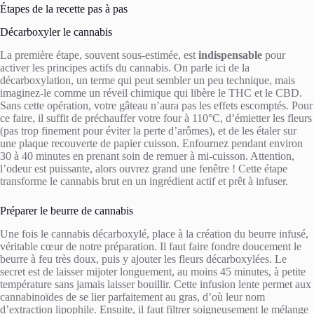
Étapes de la recette pas à pas
Décarboxyler le cannabis
La première étape, souvent sous-estimée, est
indispensable
pour
activer les principes actifs du cannabis. On parle ici de la
décarboxylation, un terme qui peut sembler un peu technique, mais
imaginez-le comme un réveil chimique qui libère le THC et le CBD.
Sans cette opération, votre gâteau n’aura pas les effets escomptés. Pour
ce faire, il suffit de préchauffer votre four à 110°C, d’émietter les fleurs
(pas trop finement pour éviter la perte d’arômes), et de les étaler sur
une plaque recouverte de papier cuisson. Enfournez pendant environ
30 à 40 minutes en prenant soin de remuer à mi-cuisson. Attention,
l’odeur est puissante, alors ouvrez grand une fenêtre ! Cette étape
transforme le cannabis brut en un ingrédient actif et prêt à infuser.
Préparer le beurre de cannabis
Une fois le cannabis décarboxylé, place à la création du beurre infusé,
véritable cœur de notre préparation. Il faut faire fondre doucement le
beurre à feu très doux, puis y ajouter les fleurs décarboxylées. Le
secret est de laisser mijoter longuement, au moins 45 minutes, à petite
température sans jamais laisser bouillir. Cette infusion lente permet aux
cannabinoïdes de se lier parfaitement au gras, d’où leur nom
d’extraction lipophile. Ensuite, il faut filtrer soigneusement le mélange