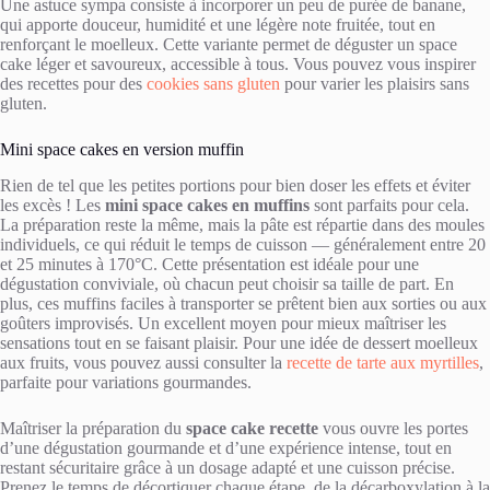
Une astuce sympa consiste à incorporer un peu de purée de banane,
qui apporte douceur, humidité et une légère note fruitée, tout en
renforçant le moelleux. Cette variante permet de déguster un space
cake léger et savoureux, accessible à tous. Vous pouvez vous inspirer
des recettes pour des
cookies sans gluten
pour varier les plaisirs sans
gluten.
Mini space cakes en version muffin
Rien de tel que les petites portions pour bien doser les effets et éviter
les excès ! Les
mini space cakes en muffins
sont parfaits pour cela.
La préparation reste la même, mais la pâte est répartie dans des moules
individuels, ce qui réduit le temps de cuisson — généralement entre 20
et 25 minutes à 170°C. Cette présentation est idéale pour une
dégustation conviviale, où chacun peut choisir sa taille de part. En
plus, ces muffins faciles à transporter se prêtent bien aux sorties ou aux
goûters improvisés. Un excellent moyen pour mieux maîtriser les
sensations tout en se faisant plaisir. Pour une idée de dessert moelleux
aux fruits, vous pouvez aussi consulter la
recette de tarte aux myrtilles
,
parfaite pour variations gourmandes.
Maîtriser la préparation du
space cake recette
vous ouvre les portes
d’une dégustation gourmande et d’une expérience intense, tout en
restant sécuritaire grâce à un dosage adapté et une cuisson précise.
Prenez le temps de décortiquer chaque étape, de la décarboxylation à la