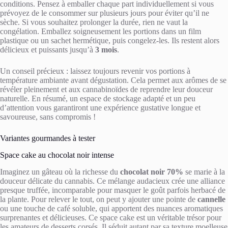
conditions. Pensez à emballer chaque part individuellement si vous
prévoyez de le consommer sur plusieurs jours pour éviter qu’il ne
sèche. Si vous souhaitez prolonger la durée, rien ne vaut la
congélation. Emballez soigneusement les portions dans un film
plastique ou un sachet hermétique, puis congelez-les. Ils restent alors
délicieux et puissants jusqu’à
3 mois
.
Un conseil précieux : laissez toujours revenir vos portions à
température ambiante avant dégustation. Cela permet aux arômes de se
révéler pleinement et aux cannabinoïdes de reprendre leur douceur
naturelle. En résumé, un espace de stockage adapté et un peu
d’attention vous garantiront une expérience gustative longue et
savoureuse, sans compromis !
Variantes gourmandes à tester
Space cake au chocolat noir intense
Imaginez un gâteau où la richesse du
chocolat noir 70%
se marie à la
douceur délicate du cannabis. Ce mélange audacieux crée une alliance
presque truffée, incomparable pour masquer le goût parfois herbacé de
la plante. Pour relever le tout, on peut y ajouter une pointe de
cannelle
ou une touche de café soluble, qui apportent des nuances aromatiques
surprenantes et délicieuses. Ce space cake est un véritable trésor pour
les amateurs de desserts corsés. Il séduit autant par sa texture moelleuse