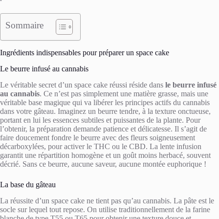
Sommaire
Ingrédients indispensables pour préparer un space cake
Le beurre infusé au cannabis
Le véritable secret d’un space cake réussi réside dans
le beurre infusé
au cannabis
. Ce n’est pas simplement une matière grasse, mais une
véritable base magique qui va libérer les principes actifs du cannabis
dans votre gâteau. Imaginez un beurre tendre, à la texture onctueuse,
portant en lui les essences subtiles et puissantes de la plante. Pour
l’obtenir, la préparation demande patience et délicatesse. Il s’agit de
faire doucement fondre le beurre avec des fleurs soigneusement
décarboxylées, pour activer le THC ou le CBD. La lente infusion
garantit une répartition homogène et un goût moins herbacé, souvent
décrié. Sans ce beurre, aucune saveur, aucune montée euphorique !
La base du gâteau
La réussite d’un space cake ne tient pas qu’au cannabis. La pâte est le
socle sur lequel tout repose. On utilise traditionnellement de la farine
blanche de type T55 ou T65 pour obtenir une texture douce et