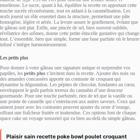
moelleuse. Le sucre, quant à lui, équilibre la recette en apportant cette
touche sucrée réconfortante, tout en aidant à la caramélisation. Les
œufs jouent un rôle essentiel dans la structure, permettant une pâte
homogène, légère et aérée. La levure assure le gonflement, évitant que
le gâteau soit plat. Enfin, une pincée de sel, bien souvent oubliée,
révélatrice des arômes, donne cette petite étincelle gustative qui change
tout. L’ensemble, bien que simple, forme une base parfaite où le beurre
infusé s’intègre harmonieusement.
Les petits plus
Pour donner à votre gâteau une signature unique et surprendre vos
papilles, les
petits plus
s’invitent dans la recette. Ajouter des noix ou
des amandes concassées apporte un contraste de croquant qui
dynamise la dégustation. Les pépites de chocolat, fondantes au cœur,
enveloppent le goût parfois terreux du cannabis d’une douceur
gourmande. Pour une touche parfumée, rien de tel que la vanille ou
une pointe de cannelle qui s’entrelacent aux autres saveurs. Ceux qui
aiment jouer avec les contrastes peuvent ajouter du zeste d’orange,
offrant une fraîcheur fruitée et inattendue. Ces options font de chaque
space cake un voyage sensoriel qui va bien au-delà du simple gâteau.
Plaisir sain recette poke bowl poulet croquant